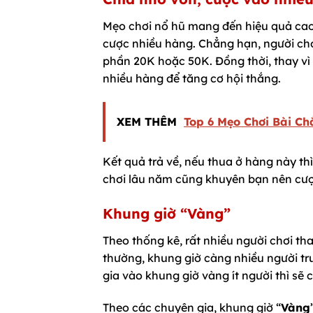
Mẹo chơi nổ hũ mang đến hiệu quả cao
cược nhiều hàng. Chẳng hạn, người chơi
phần 20K hoặc 50K. Đồng thời, thay vì
nhiều hàng để tăng cơ hội thắng.
XEM THÊM
Top 6 Mẹo Chơi Bài C
Kết quả trả về, nếu thua ở hàng này t
chơi lâu năm cũng khuyên bạn nên cượ
Khung giờ “Vàng”
Theo thống kê, rất nhiều người chơi t
thường, khung giờ càng nhiều người tru
gia vào khung giờ vàng ít người thì sẽ 
Theo các chuyên gia, khung giờ “
Vàng