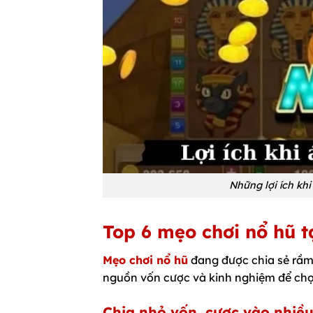
Những lợi ích kh
Top 6 mẹo chơi nổ hũ 
Mẹo chơi nổ hũ
đang được chia sẻ rầm 
nguồn vốn cược và kinh nghiệm để ch
Chia nhỏ vốn, cược vào nhiề