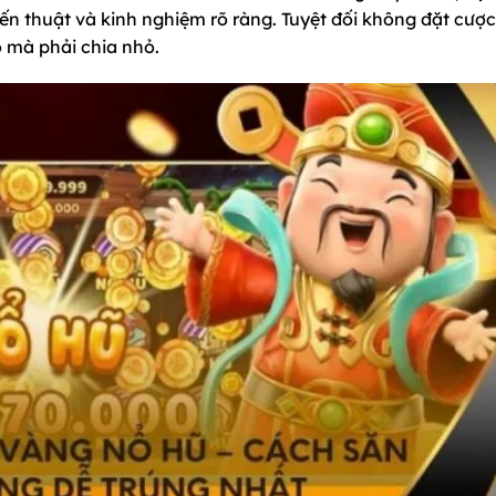
ến thuật và kinh nghiệm rõ ràng. Tuyệt đối không đặt cược
o mà phải chia nhỏ.