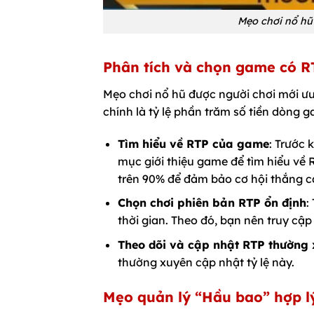
Mẹo chơi nổ hũ
Phân tích và chọn game có R
Mẹo chơi nổ hũ được người chơi mới ưu
chính là tỷ lệ phần trăm số tiền dòng g
Tìm hiểu về RTP của game
: Trước 
mục giới thiệu game để tìm hiểu về 
trên 90% để đảm bảo cơ hội thắng c
Chọn chơi phiên bản RTP ổn định
:
thời gian. Theo đó, bạn nên truy cậ
Theo dõi và cập nhật RTP thường
thường xuyên cập nhật tỷ lệ này.
Mẹo quản lý “Hầu bao” hợp l