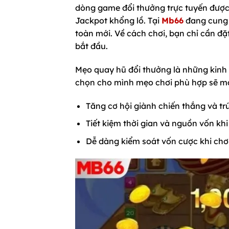
dòng game đổi thưởng trực tuyến được gi
Jackpot khổng lồ. Tại
Mb66
đang cung 
toàn mới. Về cách chơi, bạn chỉ cần đ
bắt đầu.
Mẹo quay hũ đổi thưởng là những kinh 
chọn cho mình mẹo chơi phù hợp sẽ ma
Tăng cơ hội giành chiến thắng và tr
Tiết kiệm thời gian và nguồn vốn kh
Dễ dàng kiểm soát vốn cược khi chơ