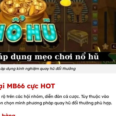
i áp dụng kinh nghiệm quay hũ đổi thưởng
tại MB66 cực HOT
rộ trên các hội nhóm, diễn đàn cá cược. Tùy thuộc vào
ọn chọn mình phương pháp quay hũ đổi thưởng phù hợp.
u hàng