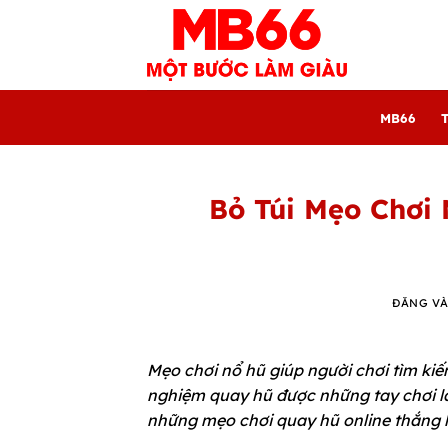
Bỏ
qua
nội
dung
MB66
Bỏ Túi Mẹo Chơi
ĐĂNG V
Mẹo chơi nổ hũ giúp người chơi tìm ki
nghiệm quay hũ được những tay chơi lâ
những mẹo chơi quay hũ online thắng lớ