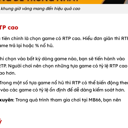
 khung giờ vàng mang đến hiệu quả cao
TP cao
 tiên chính là chọn game có RTP cao. Hiểu đơn giản thì RT
ame trả lại hoặc % nổ hũ.
khi chọn vào bất kỳ dòng game nào, bạn sẽ tiến hành vào
RTP. Người chơi nên chọn những tựa game có tỷ lệ RTP cao
ao hơn.
 Trong một số tựa game nổ hũ thì RTP có thể biến động the
p vào các game có tỷ lệ ổn định để dễ dàng kiểm soát hơn.
 xuyên
: Trong quá trình tham gia chơi tại MB66, bạn nên
ý