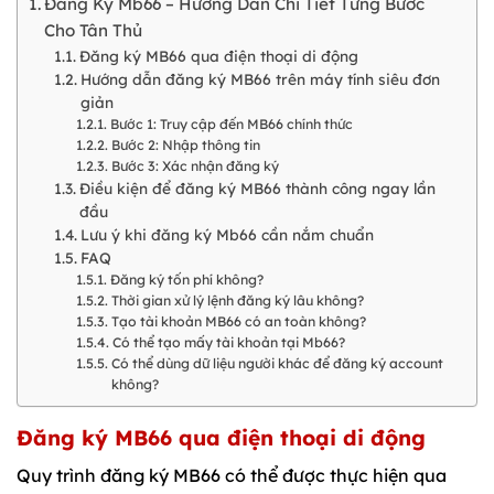
Đăng Ký Mb66 – Hướng Dẫn Chi Tiết Từng Bước
Cho Tân Thủ
Đăng ký MB66 qua điện thoại di động
Hướng dẫn đăng ký MB66 trên máy tính siêu đơn
giản
Bước 1: Truy cập đến MB66 chính thức
Bước 2: Nhập thông tin
Bước 3: Xác nhận đăng ký
Điều kiện để đăng ký MB66 thành công ngay lần
đầu
Lưu ý khi đăng ký Mb66 cần nắm chuẩn
FAQ
Đăng ký tốn phí không?
Thời gian xử lý lệnh đăng ký lâu không?
Tạo tài khoản MB66 có an toàn không?
Có thể tạo mấy tài khoản tại Mb66?
Có thể dùng dữ liệu người khác để đăng ký account
không?
Đăng ký MB66 qua điện thoại di động
Quy trình đăng ký MB66 có thể được thực hiện qua