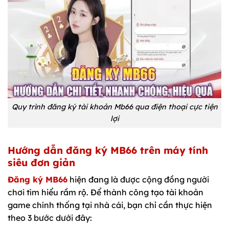
Quy trình đăng ký tài khoản Mb66 qua điện thoại cực tiện
lợi
Hướng dẫn đăng ký MB66 trên máy tính
siêu đơn giản
Đăng ký MB66
hiện đang là được cộng đồng người
chơi tìm hiểu rầm rộ. Để thành công tạo tài khoản
game chính thống tại nhà cái, bạn chỉ cần thực hiện
theo 3 bước dưới đây: