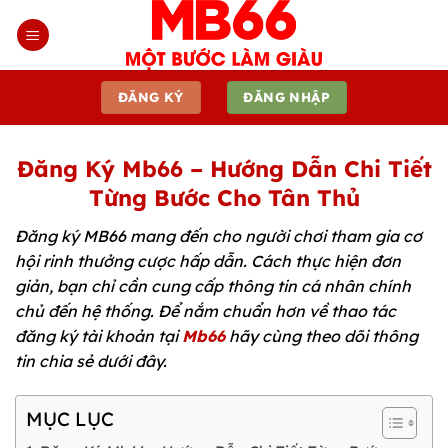
Bỏ
qua
nội
dung
ĐĂNG KÝ
ĐĂNG NHẬP
Đăng Ký Mb66 – Hướng Dẫn Chi Tiết
Từng Bước Cho Tân Thủ
Đăng ký MB66 mang đến cho người chơi tham gia cơ
hội rinh thưởng cược hấp dẫn. Cách thực hiện đơn
giản, bạn chỉ cần cung cấp thông tin cá nhân chính
chủ đến hệ thống. Để nắm chuẩn hơn về thao tác
đăng ký tài khoản tại
Mb66
hãy cùng theo dõi thông
tin chia sẻ dưới đây.
MỤC LỤC