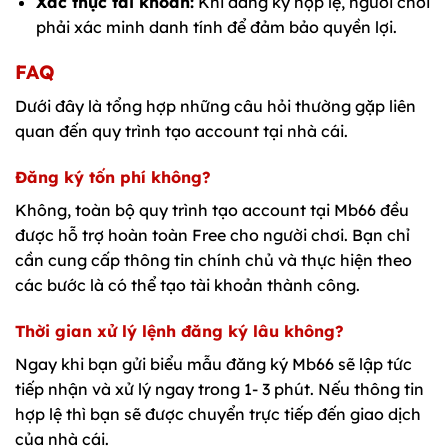
Xác thực tài khoản:
Khi đăng ký hợp lệ, người chơi
phải xác minh danh tính để đảm bảo quyền lợi.
FAQ
Dưới đây là tổng hợp những câu hỏi thường gặp liên
quan đến quy trình tạo account tại nhà cái.
Đăng ký tốn phí không?
Không, toàn bộ quy trình tạo account tại Mb66 đều
được hỗ trợ hoàn toàn Free cho người chơi. Bạn chỉ
cần cung cấp thông tin chính chủ và thực hiện theo
các bước là có thể tạo tài khoản thành công.
Thời gian xử lý lệnh đăng ký lâu không?
Ngay khi bạn gửi biểu mẫu đăng ký Mb66 sẽ lập tức
tiếp nhận và xử lý ngay trong 1- 3 phút. Nếu thông tin
hợp lệ thì bạn sẽ được chuyển trực tiếp đến giao dịch
của nhà cái.