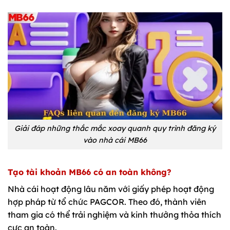
Giải đáp những thắc mắc xoay quanh quy trình đăng ký
vào nhà cái MB66
Tạo tài khoản MB66 có an toàn không?
Nhà cái hoạt động lâu năm với giấy phép hoạt động
hợp pháp từ tổ chức PAGCOR. Theo đó, thành viên
tham gia có thể trải nghiệm và kinh thưởng thỏa thích
cực an toàn.