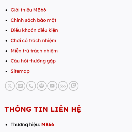
Giới thiệu MB66
Chính sách bảo mật
Điều khoản điều kiện
Chơi có trách nhiệm
Miễn trừ trách nhiệm
Câu hỏi thường gặp
Sitemap
THÔNG TIN LIÊN HỆ
Thương hiệu:
MB66