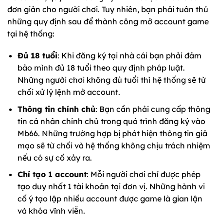
đơn giản cho người chơi. Tuy nhiên, bạn phải tuân thủ
những quy định sau để thành công mở account game
tại hệ thống:
Đủ 18 tuổi
: Khi đăng ký tại nhà cái bạn phải đảm
bảo mình đủ 18 tuổi theo quy định pháp luật.
Những người chơi không đủ tuổi thì hệ thống sẽ từ
chối xử lý lệnh mở account.
Thông tin chính chủ
: Bạn cần phải cung cấp thông
tin cá nhân chính chủ trong quá trình đăng ký vào
Mb66. Những trường hợp bị phát hiện thông tin giả
mạo sẽ từ chối và hệ thống không chịu trách nhiệm
nếu có sự cố xảy ra.
Chỉ tạo 1 account
: Mỗi người chơi chỉ được phép
tạo duy nhất 1 tài khoản tại đơn vị. Những hành vi
cố ý tạo lập nhiều account được game là gian lận
và khóa vĩnh viễn.