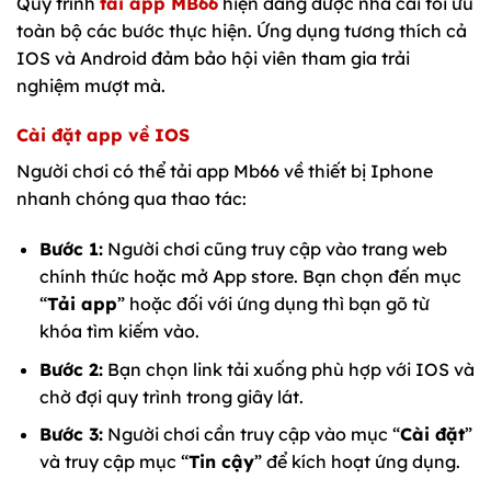
Quy trình
tải app MB66
hiện đang được nhà cái tối ưu
toàn bộ các bước thực hiện. Ứng dụng tương thích cả
IOS và Android đảm bảo hội viên tham gia trải
nghiệm mượt mà.
Cài đặt app về IOS
Người chơi có thể tải app Mb66 về thiết bị Iphone
nhanh chóng qua thao tác:
Bước 1:
Người chơi cũng truy cập vào trang web
chính thức hoặc mở App store. Bạn chọn đến mục
“
Tải app
” hoặc đối với ứng dụng thì bạn gõ từ
khóa tìm kiếm vào.
Bước 2:
Bạn chọn link tải xuống phù hợp với IOS và
chờ đợi quy trình trong giây lát.
Bước 3:
Người chơi cần truy cập vào mục “
Cài đặt
”
và truy cập mục “
Tin cậy
” để kích hoạt ứng dụng.