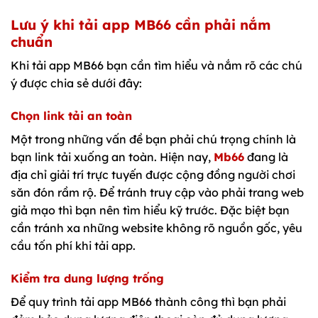
Lưu ý khi tải app MB66 cần phải nắm
chuẩn
Khi tải app MB66 bạn cần tìm hiểu và nắm rõ các chú
ý được chia sẻ dưới đây:
Chọn link tải an toàn
Một trong những vấn đề bạn phải chú trọng chính là
bạn link tải xuống an toàn. Hiện nay,
Mb66
đang là
địa chỉ giải trí trực tuyến được cộng đồng người chơi
săn đón rầm rộ. Để tránh truy cập vào phải trang web
giả mạo thì bạn nên tìm hiểu kỹ trước. Đặc biệt bạn
cần tránh xa những website không rõ nguồn gốc, yêu
cầu tốn phí khi tải app.
Kiểm tra dung lượng trống
Để quy trình tải app MB66 thành công thì bạn phải