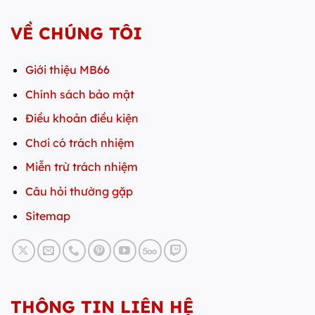
VỀ CHÚNG TÔI
Giới thiệu MB66
Chính sách bảo mật
Điều khoản điều kiện
Chơi có trách nhiệm
Miễn trừ trách nhiệm
Câu hỏi thường gặp
Sitemap
THÔNG TIN LIÊN HỆ