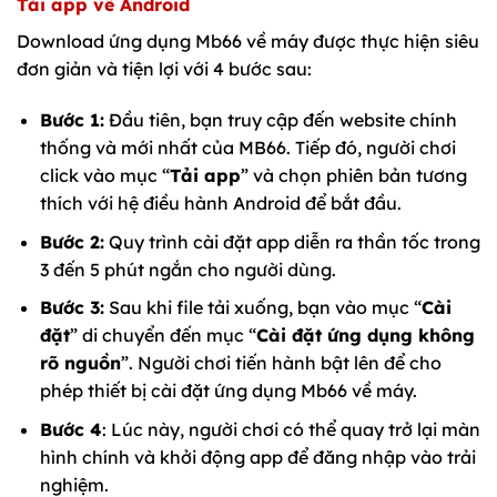
Tải app về Android
Download ứng dụng Mb66 về máy được thực hiện siêu
đơn giản và tiện lợi với 4 bước sau:
Bước 1:
Đầu tiên, bạn truy cập đến website chính
thống và mới nhất của MB66. Tiếp đó, người chơi
click vào mục “
Tải app
” và chọn phiên bản tương
thích với hệ điều hành Android để bắt đầu.
Bước 2:
Quy trình cài đặt app diễn ra thần tốc trong
3 đến 5 phút ngắn cho người dùng.
Bước 3:
Sau khi file tải xuống, bạn vào mục “
Cài
đặt
” di chuyển đến mục “
Cài đặt ứng dụng không
rõ nguồn
”. Người chơi tiến hành bật lên để cho
phép thiết bị cài đặt ứng dụng Mb66 về máy.
Bước 4
: Lúc này, người chơi có thể quay trở lại màn
hình chính và khởi động app để đăng nhập vào trải
nghiệm.