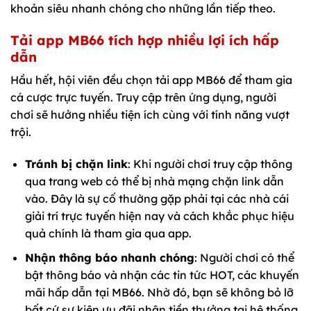
khoản siêu nhanh chóng cho những lần tiếp theo.
Tải app MB66 tích hợp nhiều lợi ích hấp
dẫn
Hầu hết, hội viên đều chọn tải app MB66 để tham gia
cá cược trực tuyến. Truy cập trên ứng dụng, người
chơi sẽ hưởng nhiều tiện ích cùng với tính năng vượt
trội.
Tránh bị chặn link
: Khi người chơi truy cập thông
qua trang web có thể bị nhà mạng chặn link dẫn
vào. Đây là sự cố thường gặp phải tại các nhà cái
giải trí trực tuyến hiện nay và cách khắc phục hiệu
quả chính là tham gia qua app.
Nhận thông báo nhanh chóng
: Người chơi có thể
bật thông báo và nhận các tin tức HOT, các khuyến
mãi hấp dẫn tại MB66. Nhờ đó, bạn sẽ không bỏ lỡ
bất cứ sự kiện ưu đãi nhận tiền thưởng tại hệ thống.