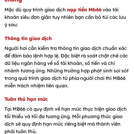
Mặc dù quy trình giao dịch
nạp tiền Mb66
vào tài
khoản siêu đơn giản tuy nhiên bạn cần bỏ túi các lưu
ý sau:
Thông tin giao dịch
Người hơi cần kiểm tra thông tin giao dịch chuẩn xác
để đảm bảo lệnh hợp lệ. Đặc biệt rà soát chặt chẽ các
dữ liệu ngân hàng về số tài khoản, số tiền và chi
nhánh tương ứng. Những trường hợp phát sinh soi sót
trong quá trình giao dịch từ phía người chơi thì MB66
miễn trách nhiệm liên quan.
Tuân thủ hạn mức
Tại MB66 có quy định về hạn mức thực hiện giao dịch
tối thiểu và tối đa tương ứng. Mỗi phương thức giao
dịch sẽ quy định hạn mức riêng biệt mà thành viên
phải tuân thủ.