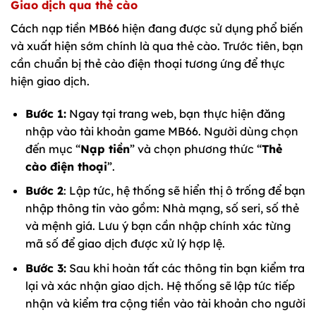
Giao dịch qua thẻ cào
Cách nạp tiền MB66 hiện đang được sử dụng phổ biến
và xuất hiện sớm chính là qua thẻ cào. Trước tiên, bạn
cần chuẩn bị thẻ cào điện thoại tương ứng để thực
hiện giao dịch.
Bước 1:
Ngay tại trang web, bạn thực hiện đăng
nhập vào tài khoản game MB66. Người dùng chọn
đến mục “
Nạp tiền
” và chọn phương thức “
Thẻ
cào điện thoại
”.
Bước 2
: Lập tức, hệ thống sẽ hiển thị ô trống để bạn
nhập thông tin vào gồm: Nhà mạng, số seri, số thẻ
và mệnh giá. Lưu ý bạn cần nhập chính xác từng
mã số để giao dịch được xử lý hợp lệ.
Bước 3:
Sau khi hoàn tất các thông tin bạn kiểm tra
lại và xác nhận giao dịch. Hệ thống sẽ lập tức tiếp
nhận và kiểm tra cộng tiền vào tài khoản cho người