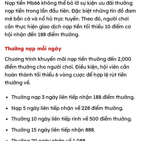
Nạp tiền Mb66 không thể bỏ lỡ sự kiện ưu đãi thưởng
nạp tiền trong lần đầu tiên. Đặc biệt những tín đồ đam
mê bắn cá và nổ hũ trực tuyến. Theo đó, người chơi
cần thực hiện giao dịch nạp tiền tối thiểu 10 điểm cơ
hội nhận đến 188 điểm thưởng.
Thưởng nạp mỗi ngày
Chương trình khuyến mãi nạp tiền thưởng đến 2,000
điểm thưởng cho người chơi. Điều kiện, hội viên cần
hoàn thành tối thiểu 6 vòng cược để hợp lệ rút tiền
thưởng về.
Thưởng nạp 3 ngày liên tiếp nhận 188 điểm thưởng.
Nạp 5 ngày liên tiếp nhận về 228 điểm thưởng.
Thưởng 10 ngày liên tiếp rinh về 500 điểm thưởng.
Thưởng 15 ngày liên tiếp nhận 888.
Thưởng 20 ngày nhận về 1,088.