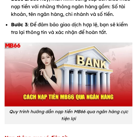
nạp tiền với những thông ngân hàng gồm: Số tài
khoản, tên ngân hàng, chi nhánh và số tiền.
Bước 3
: Để đảm bảo giao dịch hợp lệ, bạn sẽ kiểm
tra lại thông tin và xác nhận để hoàn tất.
Quy trình hướng dẫn nạp tiền MB66 qua ngân hàng cực
tiện lợi