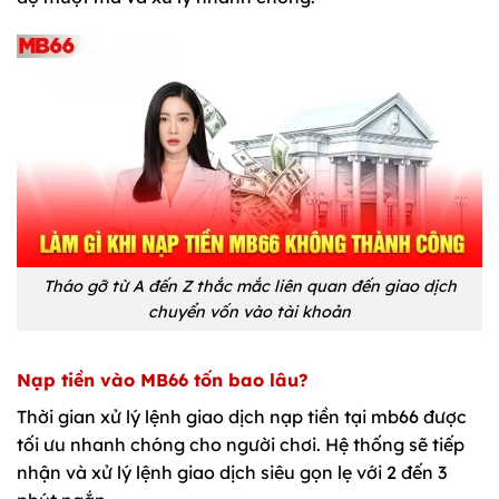
Tháo gỡ từ A đến Z thắc mắc liên quan đến giao dịch
chuyển vốn vào tài khoản
Nạp tiền vào MB66 tốn bao lâu?
Thời gian xử lý lệnh giao dịch nạp tiền tại mb66 được
tối ưu nhanh chóng cho người chơi. Hệ thống sẽ tiếp
nhận và xử lý lệnh giao dịch siêu gọn lẹ với 2 đến 3