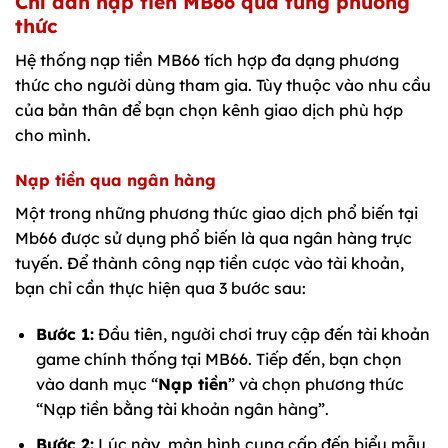
Chỉ dẫn nạp tiền MB66 qua từng phương
thức
Hệ thống nạp tiền MB66 tích hợp đa dạng phương
thức cho người dùng tham gia. Tùy thuộc vào nhu cầu
của bản thân để bạn chọn kênh giao dịch phù hợp
cho mình.
Nạp tiền qua ngân hàng
Một trong những phương thức giao dịch phổ biến tại
Mb66 được sử dụng phổ biến là qua ngân hàng trực
tuyến. Để thành công nạp tiền cược vào tài khoản,
bạn chỉ cần thực hiện qua 3 bước sau:
Bước 1:
Đầu tiên, người chơi truy cập đến tài khoản
game chính thống tại MB66. Tiếp đến, bạn chọn
vào danh mục “
Nạp tiền
” và chọn phương thức
“Nạp tiền bằng tài khoản ngân hàng”.
Bước 2:
Lúc này, màn hình cung cấp đến biểu mẫu