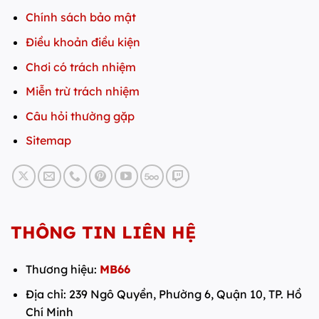
Chính sách bảo mật
Điều khoản điều kiện
Chơi có trách nhiệm
Miễn trừ trách nhiệm
Câu hỏi thường gặp
Sitemap
THÔNG TIN LIÊN HỆ
Thương hiệu:
MB66
Địa chỉ: 239 Ngô Quyền, Phường 6, Quận 10, TP. Hồ
Chí Minh