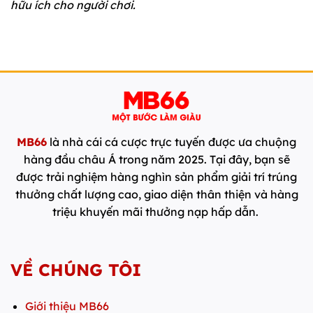
hữu ích cho người chơi.
MB66
là nhà cái cá cược trực tuyến được ưa chuộng
hàng đầu châu Á trong năm 2025. Tại đây, bạn sẽ
được trải nghiệm hàng nghìn sản phẩm giải trí trúng
thưởng chất lượng cao, giao diện thân thiện và hàng
triệu khuyến mãi thưởng nạp hấp dẫn.
VỀ CHÚNG TÔI
Giới thiệu MB66