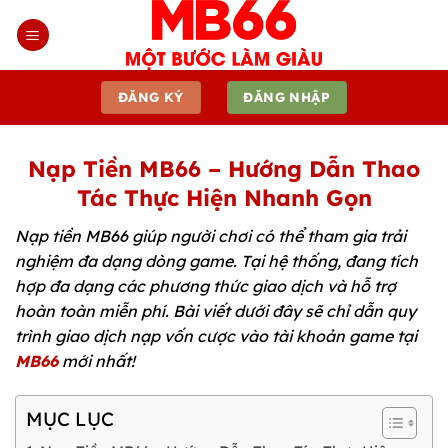
Bỏ
qua
nội
dung
ĐĂNG KÝ
ĐĂNG NHẬP
Nạp Tiền MB66 – Hướng Dẫn Thao
Tác Thực Hiện Nhanh Gọn
Nạp tiền MB66 giúp người chơi có thể tham gia trải
nghiệm đa dạng dòng game. Tại hệ thống, đang tích
hợp đa dạng các phương thức giao dịch và hỗ trợ
hoàn toàn miễn phí. Bài viết dưới đây sẽ chỉ dẫn quy
trình giao dịch nạp vốn cược vào tài khoản game tại
MB66
mới nhất!
MỤC LỤC