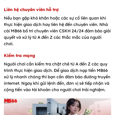
Liên hệ chuyên viên hỗ trợ
Nếu bạn gặp khó khăn hoặc các sự cố liên quan khi
thực hiện giao dịch hay liên hệ đến chuyên viên. Nhà
cái MB66 bố trí chuyên viên CSKH 24/24 đảm bảo giải
quyết và xử lý từ A đến Z các thắc mắc của người
chơi.
Kiểm tra mạng
Người chơi cần kiểm tra chặt chẽ từ A đến Z các quy
trình thực hiện giao dịch. Để giao dịch nạp tiền MB66
xử lý nhanh chóng thì bạn cần đảm bảo đường truyền
internet. Ngay khi gửi lệnh đến, đơn vị sẽ tiếp nhận và
cộng tiền vào tài khoản cho người chơi trải nghiệm.