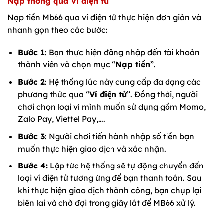
Nạp thông qua ví điện tử
Nạp tiền Mb66 qua ví điện tử thực hiện đơn giản và
nhanh gọn theo các bước:
Bước 1
: Bạn thực hiện đăng nhập đến tài khoản
thành viên và chọn mục “
Nạp tiền
”.
Bước 2
: Hệ thống lúc này cung cấp đa dạng các
phương thức qua “
Ví điện tử
”. Đồng thời, người
chơi chọn loại ví mình muốn sử dụng gồm Momo,
Zalo Pay, Viettel Pay,….
Bước 3
: Người chơi tiến hành nhập số tiền bạn
muốn thực hiện giao dịch và xác nhận.
Bước 4:
Lập tức hệ thống sẽ tự động chuyển đến
loại ví điện tử tương ứng để bạn thanh toán. Sau
khi thực hiện giao dịch thành công, bạn chụp lại
biên lai và chờ đợi trong giây lát để MB66 xử lý.