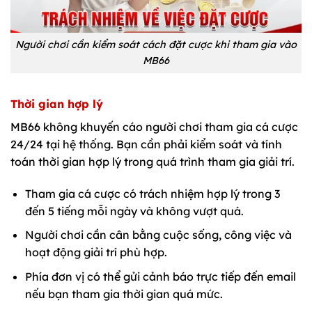
Người chơi cần kiểm soát cách đặt cược khi tham gia vào
MB66
Thời gian hợp lý
MB66 không khuyến cáo người chơi tham gia cá cược
24/24 tại hệ thống. Bạn cần phải kiểm soát và tính
toán thời gian hợp lý trong quá trình tham gia giải trí.
Tham gia cá cược có trách nhiệm hợp lý trong 3
đến 5 tiếng mỗi ngày và không vượt quá.
Người chơi cần cân bằng cuộc sống, công việc và
hoạt động giải trí phù hợp.
Phía đơn vị có thể gửi cảnh báo trực tiếp đến email
nếu bạn tham gia thời gian quá mức.