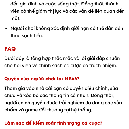
đến gia đình và cuộc sống thật. Đồng thời, thành
viên có thể giảm thị lực và các vấn đề liên quan đến
mắt.
Người chơi không xác định giới hạn có thể dẫn đến
thua sạch tiền.
FAQ
Dưới đây là tổng hợp thắc mắc và lời giải đáp chuẩn
cho hội viên về chính sách cá cược có trách nhiệm.
Quyền của người chơi tại MB66?
Tham gia vào nhà cái bạn có quyền điều chỉnh, sửa
chữa và xóa bỏ các thông tin cá nhân. Đồng thời,
người có có quyền được trải nghiệm đa dạng các sản
phẩm và game đổi thưởng tại hệ thống.
Làm sao để kiểm soát tình trạng cá cược?