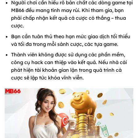
Người chơi cần hiểu rõ bản chất các dòng game tại
MB66 đều mang tính may rủi. Khi tham gia, bạn
phải chấp nhận kết quả cá cược có thắng – thua
cược.
Bạn cần tuân thủ theo hạn mức giao dịch tối thiểu
và tối đa trong mỗi sảnh cược, các tựa game.
Thành viên không được sử dụng các phần mềm,
công cụ hack can thiệp vào kết quả. Nếu nhà cái
phát hiện tài khoản gian lận trong quá trình cá
cược sẽ lập tức khóa vĩnh viễn.