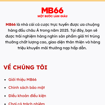
MB66
là nhà cái cá cược trực tuyến được ưa chuộng
hàng đầu châu Á trong năm 2025. Tại đây, bạn sẽ
được trải nghiệm hàng nghìn sản phẩm giải trí trúng
thưởng chất lượng cao, giao diện thân thiện và hàng
triệu khuyến mãi thưởng nạp hấp dẫn.
VỀ CHÚNG TÔI
Giới thiệu MB66
Chính sách bảo mật
Điều khoản điều kiện
Chơi có trách nhiệm