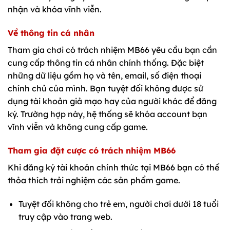
nhận và khóa vĩnh viễn.
Về thông tin cá nhân
Tham gia chơi có trách nhiệm MB66 yêu cầu bạn cần
cung cấp thông tin cá nhân chính thống. Đặc biệt
những dữ liệu gồm họ và tên, email, số điện thoại
chính chủ của mình. Bạn tuyệt đối không được sử
dụng tài khoản giả mạo hay của người khác để đăng
ký. Trường hợp này, hệ thống sẽ khóa account bạn
vĩnh viễn và không cung cấp game.
Tham gia đặt cược có trách nhiệm MB66
Khi đăng ký tài khoản chính thức tại MB66 bạn có thể
thỏa thích trải nghiệm các sản phẩm game.
Tuyệt đối không cho trẻ em, người chơi dưới 18 tuổi
truy cập vào trang web.