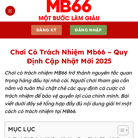
Bỏ
qua
nội
dung
ĐĂNG KÝ
ĐĂNG NHẬP
Chơi Có Trách Nhiệm Mb66 – Quy
Định Cập Nhật Mới 2025
Chơi có trách nhiệm MB66 trở thành nguyên tắc quan
trọng hàng đầu tại nhà cái. Người chơi tham gia cần
nắm và tuân thủ chặt chẽ các quy định cá cược có
trách nhiệm để bảo vệ quyền lợi của chính mình. Bài
viết dưới đây sẽ tổng hợp đầy đủ nội dung giải trí một
cách có trách nhiệm tại MB66.
MỤC LỤC