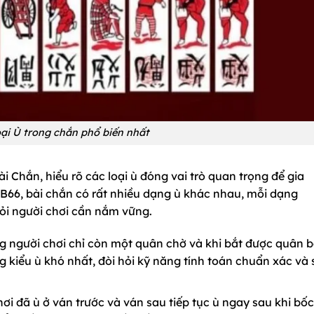
oại Ù trong chắn phổ biến nhất
 Chắn, hiểu rõ các loại ù đóng vai trò quan trọng để gia
MB66, bài chắn có rất nhiều dạng ù khác nhau, mỗi dạng
hỏi người chơi cần nắm vững.
ng người chơi chỉ còn một quân chờ và khi bắt được quân b
g kiểu ù khó nhất, đòi hỏi kỹ năng tính toán chuẩn xác và 
hơi đã ù ở ván trước và ván sau tiếp tục ù ngay sau khi bốc