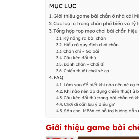
MỤC LỤC
Giới thiệu game bài chắn ở nhà cái 
Các loại ù trong chắn phổ biến và tỷ 
Tổng hợp top mẹo chơi bài chắn hiệu
Kỹ năng ra bài chắn
Hiểu rõ quy định chơi chắn
Chắn chi – Gò bài
Câu kéo đối thủ
Đánh chắn – Chơi đì
Chiến thuật chơi xé cạ
FAQ
Làm sao để biết khi nào nên xé cạ t
Khi nào nên áp dụng chiến thuật ù 
Câu kéo đối thủ trong bài chắn có k
Chơi đì cần lưu ý điều gì?
Sân chơi MB66 có hỗ trợ hướng dẫn 
Giới thiệu game bài c