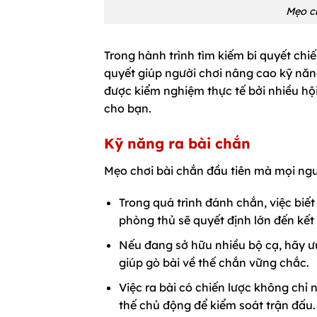
Mẹo c
Trong hành trình tìm kiếm bí quyết chiế
quyết giúp người chơi nâng cao kỹ năn
được kiểm nghiệm thực tế bởi nhiều hội
cho bạn.
Kỹ năng ra bài chắn
Mẹo chơi bài chắn đầu tiên mà mọi ngườ
Trong quá trình đánh chắn, việc biết
phòng thủ sẽ quyết định lớn đến kết
Nếu đang sở hữu nhiều bộ cạ, hãy ưu
giúp gò bài về thế chắn vững chắc.
Việc ra bài có chiến lược không chỉ
thế chủ động để kiểm soát trận đấu.