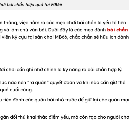
hơi bài chắn hiệu quả tại MB66
n thắng, việc nắm rõ các mẹo chơi bài chắn là yếu tố tiên
g và làm chủ ván bài. Dưới đây là các mẹo đánh
bài chắn
 viên kỳ cựu tại sân chơi MB66, chắc chắn sẽ hữu ích dành
i chơi cần ghi nhớ chính là kỹ năng ra bài chắn hợp lý.
 lúc nào nên “ra quân” quyết đoán và khi nào cần giữ thế
 quả cuối cùng.
 tiên đánh các quân bài nhỏ trước để giữ lại các quân mạ
 ngăn đối thủ khai thác điểm yếu, mà còn tạo cho người chơ