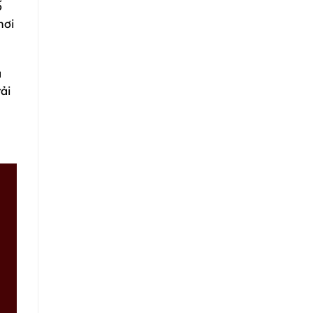
ố
hơi
a
ải