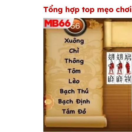
Tổng hợp top mẹo chơi