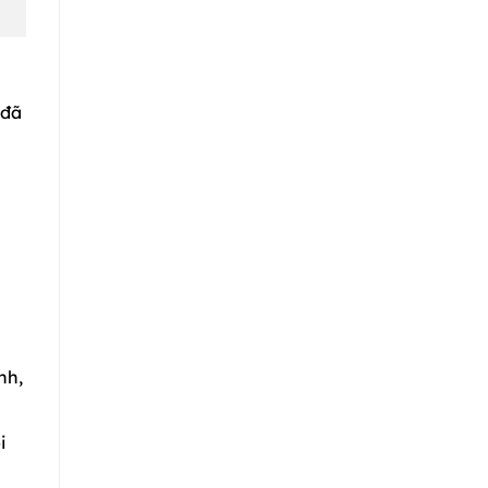
đã
nh,
i