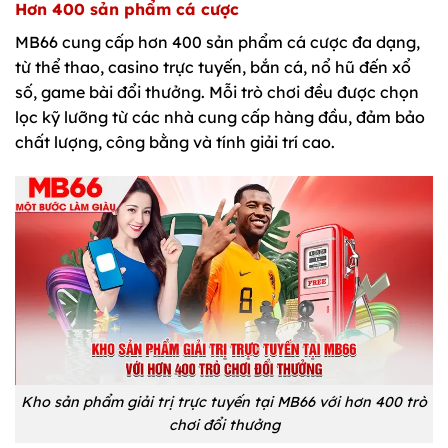
Hơn 400 sản phẩm cá cược
MB66 cung cấp hơn 400 sản phẩm cá cược đa dạng,
từ thể thao, casino trực tuyến, bắn cá, nổ hũ đến xổ
số, game bài đổi thưởng. Mỗi trò chơi đều được chọn
lọc kỹ lưỡng từ các nhà cung cấp hàng đầu, đảm bảo
chất lượng, công bằng và tính giải trí cao.
Kho sản phẩm giải trị trực tuyến tại MB66 với hơn 400 trò
chơi đổi thưởng