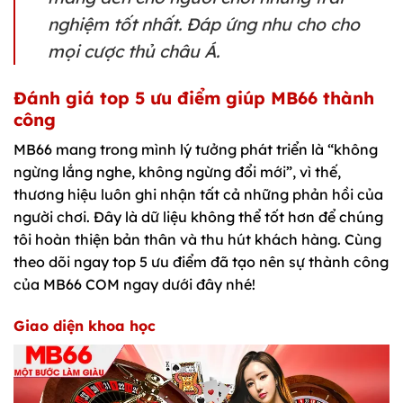
nghiệm tốt nhất. Đáp ứng nhu cho cho
mọi cược thủ châu Á.
Đánh giá top 5 ưu điểm giúp MB66 thành
công
MB66 mang trong mình lý tưởng phát triển là “không
ngừng lắng nghe, không ngừng đổi mới”, vì thế,
thương hiệu luôn ghi nhận tất cả những phản hồi của
người chơi. Đây là dữ liệu không thể tốt hơn để chúng
tôi hoàn thiện bản thân và thu hút khách hàng. Cùng
theo dõi ngay top 5 ưu điểm đã tạo nên sự thành công
của MB66 COM ngay dưới đây nhé!
Giao diện khoa học