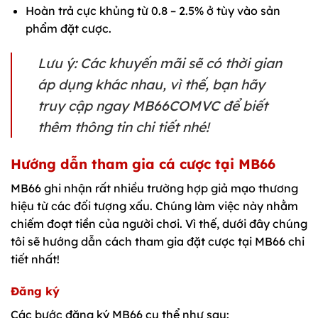
Hoàn trả cực khủng từ 0.8 – 2.5% ở tùy vào sản
phẩm đặt cược.
Lưu ý: Các khuyến mãi sẽ có thời gian
áp dụng khác nhau, vì thế, bạn hãy
truy cập ngay MB66COMVC để biết
thêm thông tin chi tiết nhé!
Hướng dẫn tham gia cá cược tại MB66
MB66 ghi nhận rất nhiều trường hợp giả mạo thương
hiệu từ các đối tượng xấu. Chúng làm việc này nhằm
chiếm đoạt tiền của người chơi. Vì thế, dưới đây chúng
tôi sẽ hướng dẫn cách tham gia đặt cược tại MB66 chi
tiết nhất!
Đăng ký
Các bước đăng ký MB66 cụ thể như sau: