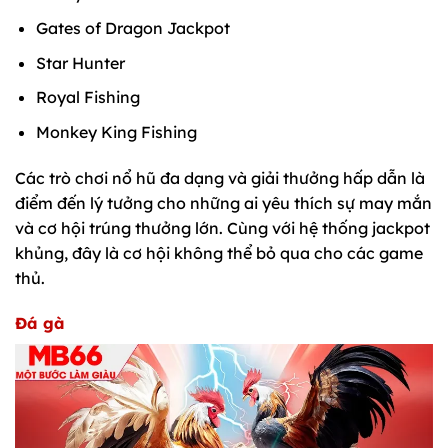
Gates of Dragon Jackpot
Star Hunter
Royal Fishing
Monkey King Fishing
Các trò chơi nổ hũ đa dạng và giải thưởng hấp dẫn là
điểm đến lý tưởng cho những ai yêu thích sự may mắn
và cơ hội trúng thưởng lớn. Cùng với hệ thống jackpot
khủng, đây là cơ hội không thể bỏ qua cho các game
thủ.
Đá gà