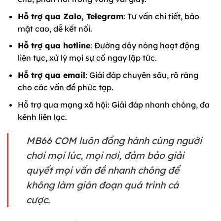
Hỗ trợ qua Zalo, Telegram
: Tư vấn chi tiết, bảo
mật cao, dễ kết nối.
Hỗ trợ qua hotline
: Đường dây nóng hoạt động
liên tục, xử lý mọi sự cố ngay lập tức.
Hỗ trợ qua email
: Giải đáp chuyên sâu, rõ ràng
cho các vấn đề phức tạp.
Hỗ trợ qua mạng xã hội: Giải đáp nhanh chóng, đa
kênh liên lạc.
MB66 COM luôn đồng hành cùng người
chơi mọi lúc, mọi nơi, đảm bảo giải
quyết mọi vấn đề nhanh chóng để
không làm gián đoạn quá trình cá
cược.