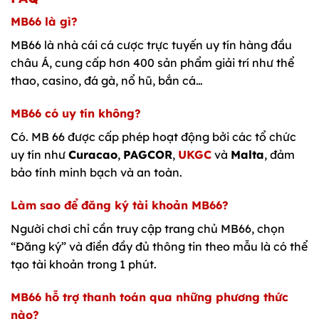
MB66 là gì?
MB66 là nhà cái cá cược trực tuyến uy tín hàng đầu
châu Á, cung cấp hơn 400 sản phẩm giải trí như thể
thao, casino, đá gà, nổ hũ, bắn cá…
MB66 có uy tín không?
Có. MB 66 được cấp phép hoạt động bởi các tổ chức
uy tín như
Curacao
,
PAGCOR
,
UKGC
và
Malta
, đảm
bảo tính minh bạch và an toàn.
Làm sao để đăng ký tài khoản MB66?
Người chơi chỉ cần truy cập trang chủ MB66, chọn
“Đăng ký” và điền đầy đủ thông tin theo mẫu là có thể
tạo tài khoản trong 1 phút.
MB66 hỗ trợ thanh toán qua những phương thức
nào?